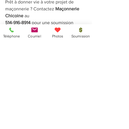
Prêt à donner vie à votre projet de 
maçonnerie ? Contactez 
Maçonnerie 
Chicoine
 au 
514-916-8914
 pour une soumission 
gratuite. Nous serions ravis de discuter 
Téléphone
Courriel
Photos
Soumission
de vos besoins et de vous fournir une 
soumission détaillée et gratuite pour 
votre projet de maçonnerie.
Voir tout
Posts récents