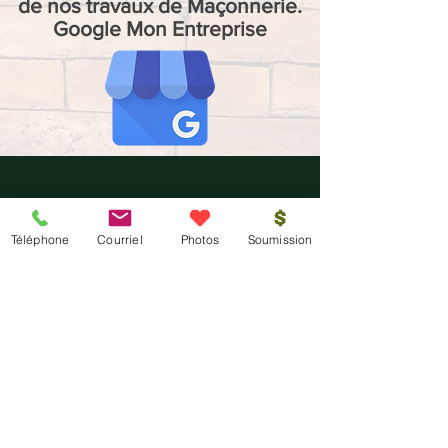
de nos travaux de Maçonnerie.
Google Mon Entreprise
Téléphone
Courriel
Photos
Soumission
DES PRIX IMBATTABLES
Nous nous engageons à battre les tarifs
de nos concurrents!
ESTIMATION GRATUITE
Nous pouvons également prendre
en charge vos travaux de mini-
excavation.
Contactez-nous
pour