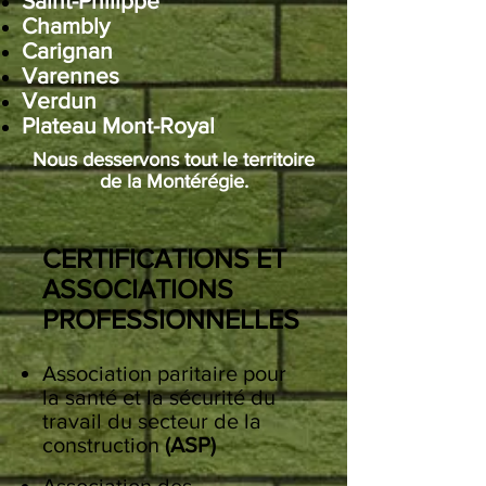
Saint-Philippe
Chambly
Carignan
Varennes
Verdun
Plateau Mont-Royal
Nous desservons tout le territoire
de la Montérégie.
CERTIFICATIONS ET
ASSOCIATIONS
PROFESSIONNELLES
Association paritaire pour
la santé et la sécurité du
travail du secteur de la
construction
(ASP)