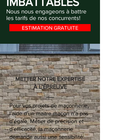
IMBATTABLES
Nous nous engageons à battre
les tarifs de nos concurrents!
ESTIMATION GRATUITE
METTER NOTRE EXPERTISE
À L’ÉPREUVE
Pour vos projets de maçonnerie,
l’aide d’un maitre maçon n’a pas
d’égale. Métier de précision et
d’efficacité, la maçonnerie
demande aussi une sensibilité