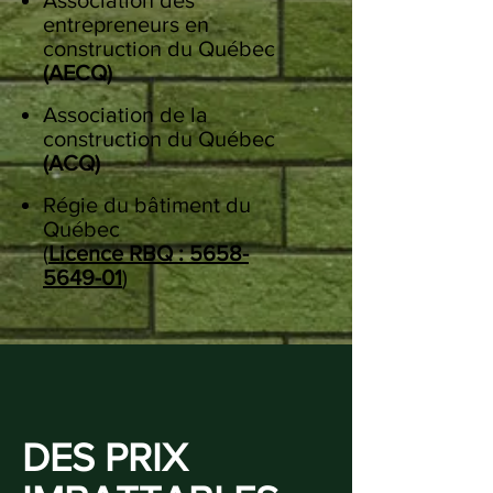
Association des
entrepreneurs en
construction du Québec
(AECQ)
Association de la
construction du Québec
(ACQ)
Régie du bâtiment du
Québec
(
Licence RBQ : 5658-
5649-01
)
DES PRIX