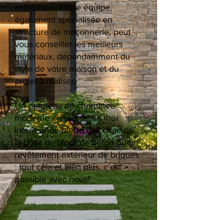
esthétique. Notre équipe,
également spécialisée en
structure de maçonnerie, peut
vous conseiller les meilleurs
matériaux, dépendamment du
style de votre maison et du
projet à réaliser.
Un manteau de cheminée
moderne en pierre, un mur
intérieur de pierre des champs,
la pose de blocs de béton ou un
revêtement extérieur de briques
: tout cela et bien plus, c’est
possible avec nous!